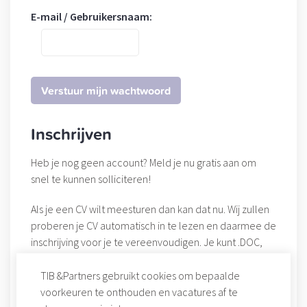
E-mail / Gebruikersnaam:
Inschrijven
Heb je nog geen account? Meld je nu gratis aan om
snel te kunnen solliciteren!
Als je een CV wilt meesturen dan kan dat nu. Wij zullen
proberen je CV automatisch in te lezen en daarmee de
inschrijving voor je te vereenvoudigen. Je kunt .DOC,
.DOCX, .PDF, .ODT en .RTF bestanden toevoegen. Vul
alsjeblieft ook de tekstcode in die je onderaan de
TIB &Partners gebruikt cookies om bepaalde
pagina aantreft. Je hoeft deze code niet in te vullen
voorkeuren te onthouden en vacatures af te