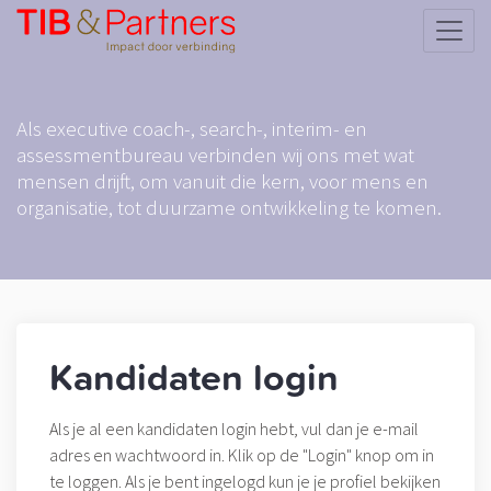
HOME
WAT WE DOEN
VACATURES
Als executive coach-, search-, interim- en
assessmentbureau verbinden wij ons met wat
ONS TEAM
mensen drijft, om vanuit die kern, voor mens en
OPDRACHTGEVERS
organisatie, tot duurzame ontwikkeling te komen.
INSPIRATIE
CONTACT
Kandidaten login
Als je al een kandidaten login hebt, vul dan je e-mail
adres en wachtwoord in. Klik op de "Login" knop om in
te loggen. Als je bent ingelogd kun je je profiel bekijken