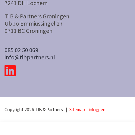
7241 DH Lochem
TIB & Partners Groningen
Ubbo Emmiussingel 27
9711 BC Groningen
085 02 50 069
info@tibpartners.nl
Copyright 2026 TIB & Partners |
Sitemap
inloggen