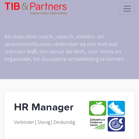
HOME
WAT WE DOEN
VACATURES
Als executive coach-, search-, interim- en
assessmentbureau verbinden wij ons met wat
ONS TEAM
mensen drijft, om vanuit die kern, voor mens en
OPDRACHTGEVERS
organisatie, tot duurzame ontwikkeling te komen.
INSPIRATIE
CONTACT
HR Manager
Verbinder | Stevig | Deskundig