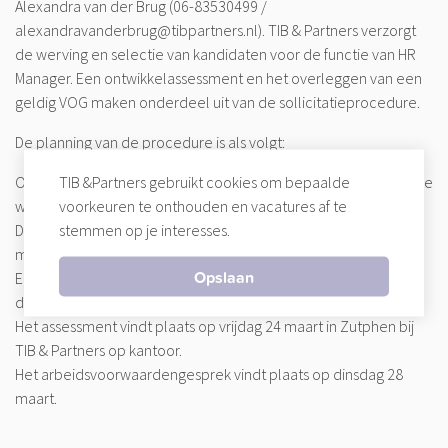
Alexandra van der Brug (06-83530499 /
alexandravanderbrug@tibpartners.nl). TIB & Partners verzorgt
de werving en selectie van kandidaten voor de functie van HR
Manager. Een ontwikkelassessment en het overleggen van een
geldig VOG maken onderdeel uit van de sollicitatieprocedure.
De planning van de procedure is als volgt:
TIB &Partners gebruikt cookies om bepaalde
Oriënterende gesprekken met TIB & Partners vinden plaats in de
voorkeuren te onthouden en vacatures af te
weken 5 t/m 11.
stemmen op je interesses.
De 1ste gespreksronde met ZGV vindt plaats op maandag 20
maart.
Een verdiepingsgesprek met ZGV vindt plaats op
dinsdagochtend 21 maart.
Het assessment vindt plaats op vrijdag 24 maart in Zutphen bij
TIB & Partners op kantoor.
Het arbeidsvoorwaardengesprek vindt plaats op dinsdag 28
maart.